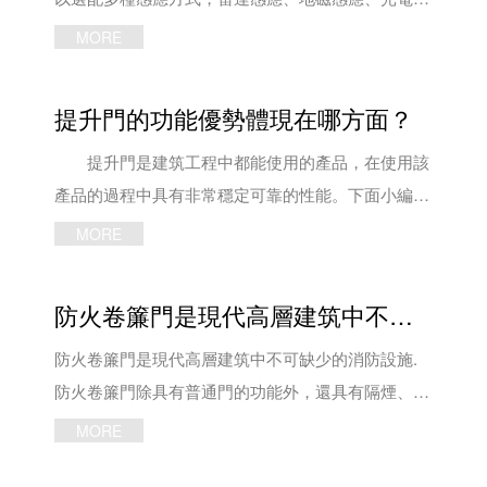
(6)按鈕開關控制鍵卡死。 處理方法：固定滑塊
小門方便了人員的通行又保證了大門運行的安全性，
應、遙控器和手動拉繩是工業快速卷簾門安裝時常見
MORE
螺釘并使靠板復位;更換河南提升門電機上限位器微
充分體現了通道的便利性，節約了能源。 提升
的幾種傳感控制方式，這些控制方式各有特點，適用
動開關或者觸片;更換限位器上傳動齒輪;更換按鈕;更
門的門體采用了軸承式運行，不但克服了卷簾門運行
環境也各有要求。今天，豫歐門窗科技就來介紹一下
提升門的功能優勢體現在哪方面？
換繼電器(接觸器)。 3、手拉鏈無法正常拉動
噪音大的缺點，而且使大門運行的更平穩。 2、
河南快速卷簾門的這些常見控制方式。 雷達感
故障原因：環形鏈條堵住十字槽;棘爪無脫離棘
材質：工業提升門的門體采用雙層熱鋟鍍鋅鋼板內部
應 采用微波發射來感知移動物體，當物體進入
提升門是建筑工程中都能使用的產品，在使用該
輪;壓鏈架卡死。 處理方法：整理調順環形鏈條;
聚氨脂發泡填充與普通卷簾門相比提高了保溫性能。
發射區時，微處理器會立即發出信號，快速卷簾門門
產品的過程中具有非常穩定可靠的性能。下面小編將
調整棘爪與壓鏈架相對位置;更換或潤滑河南提升門
提升門電機與卷簾門電機相比增加了很多功能，
體會自動上升到頂，按照預先設定的延時時間，河南
更具體地告訴你這個產品，希望能給你帶來更多的理
MORE
銷軸。 4、電機振動或出現異常聲響 故障原
可以增加氣囊安全邊等保護裝置。 以上便是洛
快速卷簾門門體會自動下降，其感應的靈敏度和感應
解和認識。接下來，我們一起往下看吧! 升門是
因：(1)剎車盤不平衡或斷裂(2)剎車盤無緊固(3)軸承
陽豫歐門窗科技有限公司為大家收集整理的關于卷簾
距離可根據實際要求來調整，此功能自動有效。此種
應用于建筑行業的產品，該產品具有多種功能，這些
防火卷簾門是現代高層建筑中不可缺少的消防設施
失油或失效(4)齒輪嚙合不順、失油或磨損嚴重(5)電
門與提升門的區別簡述了，如有需求，歡迎咨詢：
感應方式，對人員和叉車等均可感應，一般適用于人
功能不同在通道和室內環境的需求，可以在規格和型
機電流聲或振動。 處理方法：更換剎車盤或重
130-0758-1500! 以上內容來源于提升門廠家洛陽
行通道。 地磁感應 利用埋設在地面下的長
號、安全設備的多種功能 上提出特定要求。因
防火卷簾門是現代高層建筑中不可缺少的消防設施.
新調整平衡;緊固剎車盤螺母;更換軸承;修配電機軸輸
豫歐門窗科技有限公司官網：
方型線圈所發生的電感變化來測試車輛的存在，當車
此，在使用過程中，該產品從非常困難、可靠的性能
防火卷簾門除具有普通門的功能外，還具有隔煙、防
出端齒輪、潤滑或更換;檢查電機，如電機壞損則更
http://www.zeuspower.cn/
輛經過感應區時，會立即發出信號，快速卷簾門門體
到及時的售后服務體系，具有保證長期使用和生產連
火、疏散保護等特殊功能，廣泛應用于高層建筑、大
MORE
換。 以上為洛陽卷簾門的故障匯總內容，你掌
會自動上升到頂，待車離開感應區后，按照預先設定
續性的許多價值 目前，許多公司在開店后建設加
型商場等人員密集場所。防火卷簾門一般設置在哪
握了嗎?若沒有掌握，大家可以直接了解洛陽豫歐門
延時時間，快速卷簾門會自動下降，其感應靈敏度也