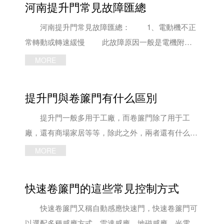
河南提升門常見故障匯總
河南提升門常見故障匯總： 1、電動機不正
常轉動或轉速緩慢 此故障原因一般是電機附近
線路斷路、電機燒損、停止按鈕沒復位、限位開關動
MORE
作、負載較大等引起。 處理方法：(1)檢查電機
和電箱線路，然后接通，嘗試運行(2)更換不正常運行
提升門與卷簾門有什么區別
的河南提升門電機(3)重復按壓幾次或者更換手動按鈕
(4)輕微移動限位開關滑塊使它脫離微動開關觸點，并
提升門一般多用于工廠，而卷簾門除了用于工
調整移動微動開關設備位置(5)檢查鏈條或者電機部分
廠，還有商場家居等等，除此之外，兩者還有什么區
有無異物卡阻，若有應該盡快消除卡阻清理障礙物。
別我們一起來了解下。 1、結構：提升門可以順
MORE
2、控制無效 故障的部位解析及原因：(1)控
著天花板、墻壁安裝軌道使門體運行時合理的利用空
制箱繼電器(接觸器)觸點粘死(2)限位行程微動開關觸
間，克服了卷簾門只能使用固定的安裝空間的缺點，
快速卷簾門的這些常見控制方式
片變形或者失效(3)滑塊過于抱緊螺釘松(4)靠板螺絲
提高了車間內部的空間利用率。 工業提升門的
松出使靠板位置異常，使滑塊或螺母不能隨絲桿轉動
門體采用橫向分體折頁式連接，使大門更易于維修和
快速卷簾門又稱自動感應快速門，快速卷簾門可
而移動(5)電機蓋里面的限位器傳動齒輪可能有損壞
更換。同時可以開設小門、小窗，利用互鎖裝置開設
以選配多種感應方式，雷達感應、地磁感應、光電感