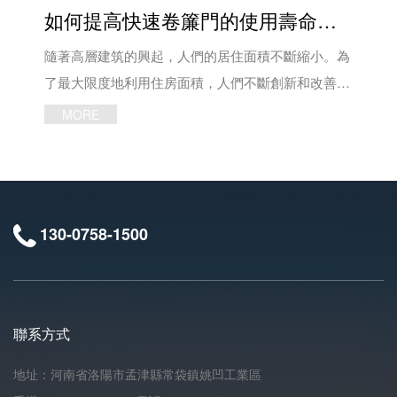
工廠，配置工業工廠入口時，需要優先考慮采用工業
里？根據工藝決定，除防火墻外還應安裝防火卷簾
如何提高快速卷簾門的使用壽命和安全性？
窗科技有限公司，工作人員會為您耐心解答。
可依照實際來調整。此種感應只對金屬車輛有效果，
提升門。這是現階段對工業區自然環境的規定越來越
門，如果兩個防火分區之間沒有防火墻，也應安裝防
一般適用于倉庫。 光電感應 光電動傳感器
高的趨勢。構建更加標準化的環境，實現綠色節能、
火卷簾門。一般位于以下部分： 1、關閉通向走道的
隨著高層建筑的興起，人們的居住面積不斷縮小。為
的鏡面反射型有效距離是10米門洞，雙面對射型有效
環境保護、密封性等多種多功能指標值。 電動提
疏散樓梯；關閉電梯室，通往前室的門或通往走道的
了最大限度地利用住房面積，人們不斷創新和改善住
距離是10米門洞。此外光電傳感器信號分常開型與常
升門主要由加厚型兩層熱鍍鋅的彩鋼瓦和內部密度高
門。2、劃分防火分區，控制分區建筑區域內防火分
房設施。快速卷簾門與多關節活動門串聯，在一個固
MORE
閉型兩種，按照快速卷簾門的使用要求設置，可以有
的泡沬聚氨酯原料填充而成，具有隔熱、隔音、降噪
區的防火墻和防火門。當建筑物內難以設置防火墻或
定的滑道中，上下門繞著門上方的卷軸旋轉。卷簾門
效地進出物料口距離。此種感應方式一般適用于立體
和隔熱等優點，被廣泛應用于工業T廠正門及大中型
防火門時，應更換為防火卷簾門，并用水幕保護。
通常在商店里廣泛使用，像墻一樣起著水平分隔的作
庫或者傳送帶的進出貨口。 遙控器 遙控器
倉庫，這種工業門的關鍵具有以下幾個特點。 1.
3、規范或設計中對防火、防煙有特殊要求的隔斷
用，它由簾板、座板、導軌、支架、卷軸、箱體、控
在工業門中十分常見，其有效距離是30米，當車輛距
隔音降噪︰具有非常好的隔音降噪實際效果，可以防
門。還有對防火有特殊要求的住戶門，如貴重物品倉
制箱、卷門機、限位器、門楣、手動快速釋放開關裝
130-0758-1500
離快速卷簾門門體5米左右，通過駕駛人員手動發射
止非常好的隔音噪音，保證門的噪音減少。 2.通
庫、消防指揮中心、檔案資料室等住戶門，通常選擇
置、按鈕開關和安全裝置等組成。一般安裝在不方便
信號，讓高速卷簾門開啟，通過后按發射器下降，或
用性︰該工業提升門的設計垂直向上打開，掛在門扇
甲類或乙類防火門。 防火卷簾門使用范圍：主要用
用墻隔開的部位，因此對一種具有傳感功能的卷簾門
采用自動自動延時下降方式到位。多樘快速門使用可
墻面上，不占用室內空間，具有很高的通用性。
于大型超市、商場、工廠、大型專業材料市場、大型
的需求日益增加。 現有快速卷簾門中，拉板在關門
選擇1-12鍵控制發射器，來控制多門開啟。 手動
3.氣密性:門框兩側、下端、上端均配有高質量的硅膠
展廳、倉庫等有消防要求的公共場所。火災發生時，
和開門時沖擊力大，影響其使用壽命和安全性。同時
聯系方式
拉繩 適用于作業環境空間窄小，且頻繁進出，
密封，各門框中間也有非常好的密封性，可防止文體
防火卷簾門按照預設程序自動下降，在中間消防系統
快速卷簾門在使用過程中，無法及時感知繞組狀態，
雷達或地磁信號誤操作的情況下，用手動拉繩來控制
受到腐蝕，具有良好的氣密性。 4.抗風:因為提升
的控制下，為滅火贏得寶貴的時間以防止火焰蔓延到
導致過繞組影響裝置整體使用壽命的問題。在現有技
地址：河南省洛陽市孟津縣常袋鎮姚凹工業區